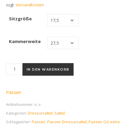
zzgl.
Versandkosten
Sitzgröße
Kammerweite
IN DEN WARENKORB
Passier
Artikelnummer:
n. v.
Kategorien:
Dressursättel
,
Sättel
Schlagwörter:
Passier
,
Passier Dressursattel
,
Passier GG extra